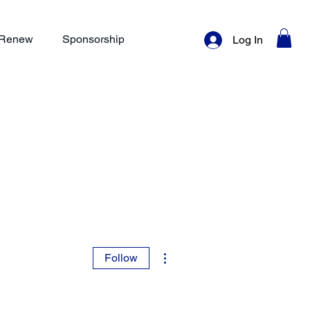
/ Renew
Sponsorship
Log In
More actions
Follow